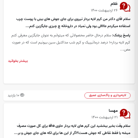
غلام
۲۶ اردیبهشت ۱۴۰۰
سلام اقای دکتر من کرم لایه بردار نیروی برای جای جوش های بینی با پوست چرب
استفاده میکردم عاااالی بود ولی نمیاد در داروخانه چ چیزی جایگزین کنم...
پاسخ پزشک:
سلام درحال حاضر محصولاتی که میتوانم به عنوان جایگزین معرفی کنم
کرم لایه بردار10 درصد درماتیپیک و کرم شب مداکنیل سین بیونیم است که در صورت
مص...
بیشتر بخوانید
10 بازدید
لایه‌برداری و پاک‌سازی عمیق
مهسا
۲۱ اردیبهشت ۱۴۰۰
سلام وقت بخیر ببخشید این کرم های لایه بردار حاوی aha برای کل صورت مصرف
میشه یا فقط نقاطی که جوش هست؟اگر از این ها برای لکه های جای جوش و بر...