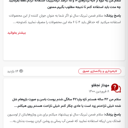
سلام.من یه دوره از لایه بردارهای ۱۰ و ۱۵ درصد درماتیپیک استفاده کردم.لطفا بفرمایید
چه مدت باید استفاده کنم تا نتیجه مطلوب بگیرم.ممنون
پاسخ پزشک:
سلام ضمن تبریک سال نو اگر شما به عنوان جوان کننده از این محصولات
استفاده میکنید که حداقل باید 4 تا 6 ماه این محصولات را مصرف نمایید تامتوجه...
بیشتر بخوانید
14 بازدید
لایه‌برداری و پاک‌سازی عمیق
مهناز نجفلو
۸ فروردین ۱۴۰۰
سلام من 42 ساله هستم تازه وارد42 سالگی شدم پوست باسن و صورت بازوهام شل
شده خیلی ناراحتم زود است یا عادی چکار کنم خیلی ناراحت هستم روی هیکلم...
پاسخ پزشک:
سلام ضمن تبریک سال نو پیشنهاد میکنم برای بدن وبازوهایتان از لوسیون
ضدلک بدن اریکه استفاده نمایید که ضمن آب رسانی و روشن کردن پوست بدنتان به...