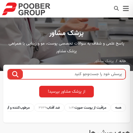
پزشک مشاور
پاسخ علمی و شفاف به سوالات تخصصی پوست، مو و زیبایی با همراهی
پزشک مشاور
خانه
پزشک مشاور
از پزشک مشاور بپرسید!
همه
مراقبت از پوست صورت
ضد آفتاب
مرطوب‌کننده و آبرسان
1
3639
1041
همه پرسش ها