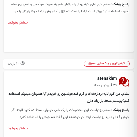
پاسخ پزشک:
سلام کرم های لایه بردار را میتوان هم به صورت موضعی و هم روی تمام
صورت استفاده کرد بهتر است ابتدا با استفاده ازژل ضدجوش ابتدا جوشهایتان را در...
بیشتر بخوانید
12 بازدید
لایه‌برداری و پاک‌سازی عمیق
atenakhm
۳۱ فروردین ۱۴۰۰
سلام. من کرم لایه بردارaha10 و کرم ضدجوشتون رو خریدم آیا همزمان میتونم استفاده
کنم؟پوستم منافذ باز زیاد دارن
پاسخ پزشک:
سلام بهتراست این محصولات را یک شب درمیان استفاده کنید البته اگر
جوش فعال دارید بهتراست ابتدا در دوهفته اول فقط ضدجوش را استفاده کنید
بیشتر بخوانید