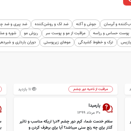
‌کننده و آبرسان
جوش و آکنه
ضد لک و روشن‌کننده
ضد پیری و ضد چ
پوست حساس و رزاسه
مراقبت از مو و پوست سر
ریزش مو
شوره و مش
یازیس
ترک و خطوط کشیدگی
موهای زیرپوستی
دوران بارداری و شیرده
11 بازدید
مراقبت از ناحیه دور چشم
پارميدا
۳۰ مرداد ۱۳۹۹
سلام خدمت شما، كرم دور چشم ٤در١ اريكه مناسب و تاثير
گذار براى چه رنج سنى ميباشد؟ آيا براى برطرف كردن و
ب