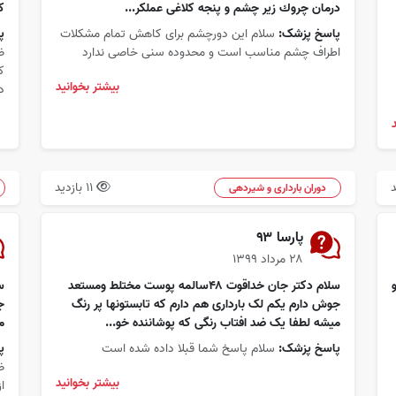
درمان چروك زير چشم و پنجه كلاغى عملكر...
ک
پاسخ پزشک:
سلام این دورچشم برای کاهش تمام مشکلات
پ
اطراف چشم مناسب است و محدوده سنی خاصی ندارد
ض
ک
بیشتر بخوانید
د
11 بازدید
دوران بارداری و شیردهی
پارسا ۹۳
۲۸ مرداد ۱۳۹۹
سلام دکتر جان خداقوت ۴۸سالمه پوست مختلط ومستعد
جوش دارم یکم لک بارداری هم دارم که تابستونها پر رنگ
ج
میشه لطفا یک ضد افتاب رنگی که پوشاننده خو...
م
پاسخ پزشک:
سلام پاسخ شما قبلا داده شده است
پ
ض
بیشتر بخوانید
ا