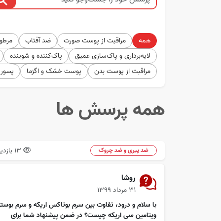
همه
مراقبت از پوست صورت
ضد آفتاب
مرطوب
لایه‌برداری و پاک‌سازی عمیق
پاک‌کننده و شوینده
مراقبت از پوست بدن
پوست خشک و اگزما
پسور
همه پرسش ها
13 بازدید
ضد پیری و ضد چروک
روشا
۳۱ مرداد ۱۳۹۹
با سلام و درود، تفاوت بين سرم بوتاكس اريكه و سرم بوستر
ويتامين سى اريكه چيست؟ در ضمن پيشنهاد شما براى