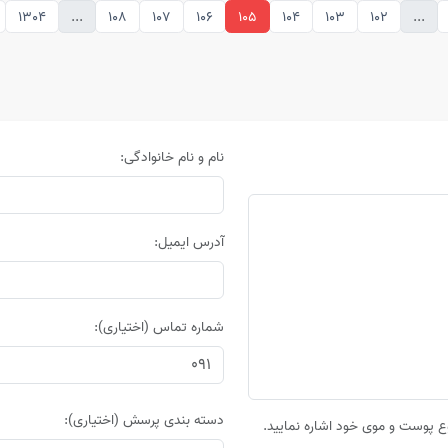
1304
...
108
107
106
105
104
103
102
...
نام و نام خانوادگی:
آدرس ایمیل:
شماره تماس (اختیاری):
دسته بندی پرسش (اختیاری):
 پوست و موی خود اشاره نمایید.