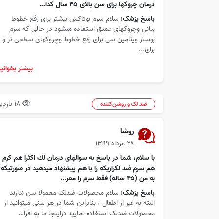
درمان چروكها براى سن بالاى ٤٥ سال كدا...
پاسخ پزشک:
سلام سرم بوتاکس بیشتر برای رفع خطوط
بیانی وچروکهای عمیق استفاده میشود در حالی که سرم
بوستر ویتامین سی برای رفع خطوط وچروکهای سطحی تر و
برای...
بیشتر بخوانید
18 بازدید
ضد لک و روشن‌کننده
روشا
۲۸ مرداد ۱۳۹۹
با سلام، شما در پاسخ به سوالهاى درمان لك اكثرا هم كرم و
هم سرم ضد لكراريكه را با هم پيشنهاد ميدهيد در صورتيكه
به من (٤٥ ساله) فقط سرم را معر...
پاسخ پزشک:
سلام محصولات ضدلک معمولا سن ندارند
البته به غیر از اطفال ، بنابراین شما در هر سنی میتوانید از
محصولات ضدلک استفاده نمایید دراینجا ما به افرا...