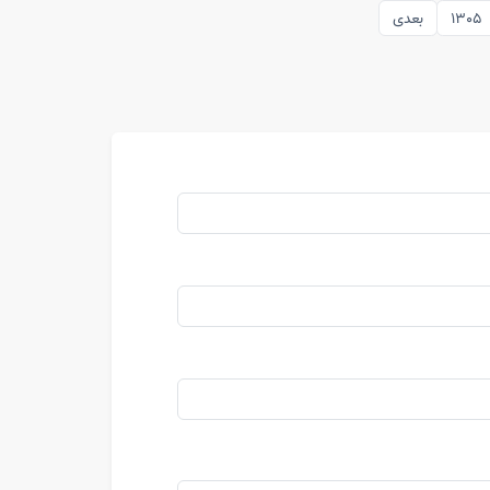
1305
بعدی