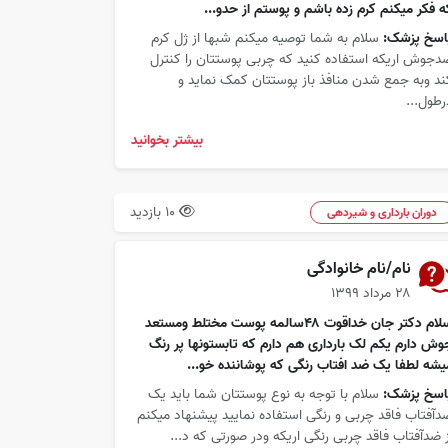
ه فکر میکنم کرم زده باشم و پوستم از حدو...
اسخ پزشک:
سلام به شما توصیه میکنم شبها از ژل کرم
دجوش اریکه استفاده کنید که چربی پوستتان را کنترل
ند وبه جمع شدن منافذ باز پوستتان کمک نماید و
رطول...
بیشتر بخوانید
10 بازدید
دوران بارداری و شیردهی
نام/نام خانوادگی
۲۸ مرداد ۱۳۹۹
سلام دکتر جان خداقوت ۴۸سالمه پوست مختلط ومستعد
وش دارم یکم لک بارداری هم دارم که تابستونها پر رنگ
یشه لطفا یک ضد افتاب رنگی که پوشاننده خو...
اسخ پزشک:
سلام با توجه به نوع پوستتان شما باید یک
دآفتاب فاقد چربی و رنگی استفاده نمایید پیشنهاد میکنم
ز ضدآفتاب فاقد چربی رنگی اریکه ودر صورتی که د...