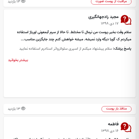
13 بازدید
مراقبت از پوست صورت
مجید رادجهانگیری
۱۷ دی ۱۳۹۸
سلام وقت بخیر.پوست من نرمال تا مختلط. تا حالا از سرم آبمعونی اوریاژ استفاده
میکردم ک گویا دیگه وارد نمیشه. میشه خواهش کنم چند جایگزین مناسب...
پاسخ پزشک:
سلام پیشنهاد میکنم از اسپری سلولارواتر استادرم استفاده نمایید
بیشتر بخوانید
13 بازدید
منافذ باز پوست
فاطمه
۱۶ دی ۱۳۹۸