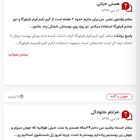
هستی حیاتی
۱۸ دی ۱۳۹۸
سلام.وقتتون بخیر. من برای مادرم حدود 2 هفته است از کرم تایم فیلر فیلورگا و دور
چشم فیلورگا استفاده میکنم. دو روزه روی پوستش خشکی زده. مادرم...
پاسخ پزشک:
سلام کرم تایم فیلر فیلورگا اثرات خشک کننده ندارد وبرای پوست نرمال تا
خشک ایده آل است اما ممکن است درصورت استفاده ازکرم تایم فیلرمت فیلورگا...
بیشتر بخوانید
9 بازدید
جوش و آکنه
نام/نام خانوادگی
۱۷ دی ۱۳۹۸
سلام خسته نباشید من دختر۲۴ساله هستم یه مدت خیلی طولانیه که جوش میزنم و
جوش زیر پوستیم زیاددارم پوستم به شدت چربه.امروز ژل شستشوی استادرم رو...