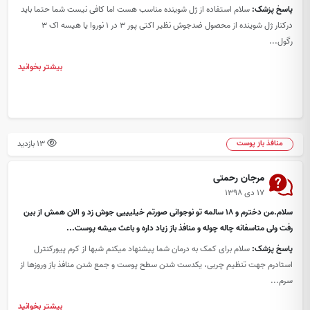
پاسخ پزشک:
سلام استفاده از ژل شوینده مناسب هست اما کافی نیست شما حتما باید
درکنار ژل شوینده از محصول ضدجوش نظیر اکتی پور 3 در 1 نوروا یا هیسه اک 3
رگول...
بیشتر بخوانید
13 بازدید
منافذ باز پوست
مرجان رحمتی
۱۷ دی ۱۳۹۸
سلام.من دخترم و ۱۸ سالمه تو نوجوانی صورتم خیلیییی جوش زد و الان همش از بین
رفت ولی متاسفانه چاله چوله و منافذ باز زیاد داره و باعث میشه پوست...
پاسخ پزشک:
سلام برای کمک به درمان شما پیشنهاد میکنم شبها از کرم پیورکنترل
استادرم جهت تنظیم چربی، یکدست شدن سطح پوست و جمع شدن منافذ باز وروزها از
سرم...
بیشتر بخوانید