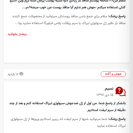
سلام من28 سالمه پوستم منافذ باز زیادی داره شبیه پوست پرغال شده ازرم وین اکتیو
کدلی استفاده میکنم ،جوش هم ندارم آیا منافذ پوست من خوب میشه؟،م...
پاسخ پزشک:
سلام برای جمع شدن منافذ پوستتان میتوانید از محصولات جمع کننده
منافذ باز نظیر ژل سبولوژی لیراک یا سرم پرفکت پلاس فیلورگا استفاده نمایید وبا...
بیشتر بخوانید
10 بازدید
جوش و آکنه
نسیم
۱۵ دی ۱۳۹۸
باتشکر از پاسخ شما. من اول از ژل ضدجوش سبولوژی لیراک استفاده کنم و بعد از چند
دقیقه از سرم لیفت استادرم
پاسخ پزشک:
شما میتوانید شبها از سرم لیفت اند ریپیر استادرم وروزها از ژل سبولوژی
لیراک استفاده نمایید