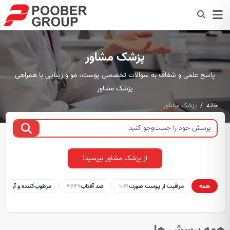
پزشک مشاور
پاسخ علمی و شفاف به سوالات تخصصی پوست، مو و زیبایی با همراهی
پزشک مشاور
خانه
پزشک مشاور
از پزشک مشاور بپرسید!
همه
مراقبت از پوست صورت
ضد آفتاب
مرطوب‌کننده و آبرسان
1
3639
1041
همه پرسش ها