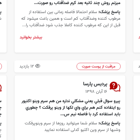
میزنم روش چند ثانیه بعد کرم ضدآفتاب رو صورت...
ه
پاسخ پزشک:
سلام احتمالا فاصله زمانی بین استفاده از
پ
مرطوب کننده وضدآفتاب کم است و همین باعث میشود که
ش
قبل از این که مرطوب کننده کاملا جذب شود ضدآفتاب را...
بیشتر بخوانید
12 بازدید
مراقبت از پوست صورت
پرديس پارسا
۱۶ آبان ۱۳۹۸
پيرو سوال قبلي يعني مشكلي نداره من هم سرم وينو اكتيور
رو ايتفاده كنم هم براي واي لكها از وينو پرفكت ؟ چطوري
چ
بايد استفاده كرد با فاصله نيم س...
چ
پاسخ پزشک:
سلام شما میتوانید روزها از سرم وینوپرفکت
پ
وشبها از سرم وین اکتیو کدلی استفاده نمایید
چ
ک