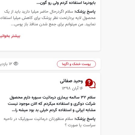
بایودرما استفاده کردم ولی رو گون...
پاسخ پزشک:
سلام اگردرحال حاضر میلیا دارید باید از یک
محصول لایه بردارتحت نظر پزشک برای کاهش میلیا استفاده
نمایید. من میتوانم برای جمع شدن منافذ باز پوس...
بیشتر بخوانید
12 بازدید
پوست خشک و اگزما
وحید صفائی
۱۶ آبان ۱۳۹۸
سلام 32 سالمه بیماری درماتیت سبوره دارم محصول
شرکت دوکری و استفاده میکردم که الان موجود نیست
مشابه ایرانی و استفاده کردم خیلی بد بود میشه را...
پاسخ پزشک:
سلام منظورتان درماتیت سبورئیک در ناحیه
سراست یا صورت ؟