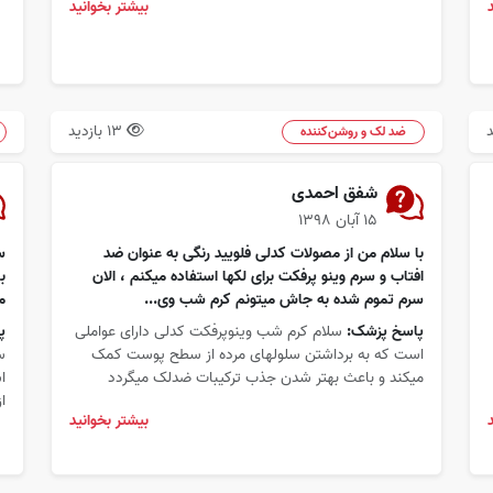
بیشتر بخوانید
13 بازدید
ضد لک و روشن‌کننده
شفق احمدی
۱۵ آبان ۱۳۹۸
با سلام من از مصولات کدلی فلویید رنگی به عنوان ضد
س
افتاب و سرم وینو پرفکت برای لکها استفاده میکنم ، الان
ب
سرم تموم شده به جاش میتونم کرم شب وی...
م
پاسخ پزشک:
سلام کرم شب وینوپرفکت کدلی دارای عواملی
پ
است که به برداشتن سلولهای مرده از سطح پوست کمک
س
میکند و باعث بهتر شدن جذب ترکیبات ضدلک میگردد
ا
از
بیشتر بخوانید