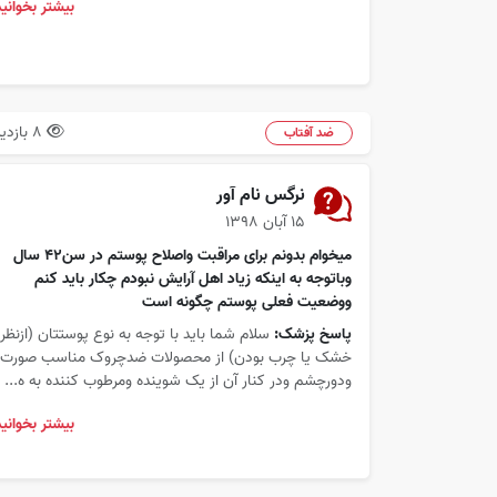
بیشتر بخوانید
8 بازدید
ضد آفتاب
نرگس نام آور
۱۵ آبان ۱۳۹۸
میخوام بدونم برای مراقبت واصلاح پوستم در سن۴۲ سال
وباتوجه به اینکه زیاد اهل آرایش نبودم چکار باید کنم
ووضعیت فعلی پوستم چگونه است
پاسخ پزشک:
سلام شما باید با توجه به نوع پوستتان (ازنظر
خشک یا چرب بودن) از محصولات ضدچروک مناسب صورت
ودورچشم ودر کنار آن از یک شوینده ومرطوب کننده به ه...
بیشتر بخوانید