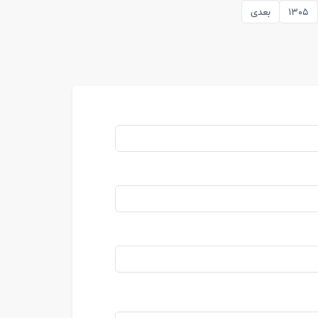
1305
بعدی