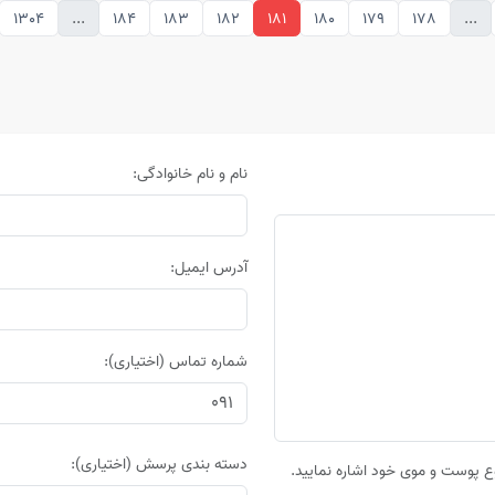
1304
...
184
183
182
181
180
179
178
...
نام و نام خانوادگی:
آدرس ایمیل:
شماره تماس (اختیاری):
دسته بندی پرسش (اختیاری):
 پوست و موی خود اشاره نمایید.