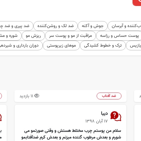
‌کننده و آبرسان
جوش و آکنه
ضد لک و روشن‌کننده
ضد پیری و ضد چ
پوست حساس و رزاسه
مراقبت از مو و پوست سر
ریزش مو
شوره و مش
یازیس
ترک و خطوط کشیدگی
موهای زیرپوستی
دوران بارداری و شیرده
11 بازدید
ضد آفتاب
دیبا
۱۷ آبان ۱۳۹۸
سلام من پوستم چرب مختلط هستش و وقتی صورتمو می
شورم و بعدش مرطوب گننده میزنم و بعدش کرم ضدآفتابمو
م