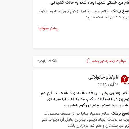
ام من خشکی شدید ایجاد شده به حالت کشیدگی...
اسخ پزشک:
سلام شما میتوانید از فوم پیور استادرم یا فوم
وینده کدلی استفاده نمایید
بیشتر بخوانید
15 بازدید
مراقبت از ناحیه دور چشم
نام/نام خانوادگی
۱۶ آبان ۱۳۹۸
سلام. وقتتون بخیر. من 25 سالمه. و 6 ماه هست کرم دور
رم پرو درما استفاده میکنم. مدتیه که میلیا میزنه دور
شمم. مبخواستم ببینم این کرم باعثس...
اسخ پزشک:
سلام معمولا میلیا در اثر مصرف محصولات
رب در پوست ایجاد میشود بنابراین عامل آن میتواند هم
رم دورچشمتان و هم کرم پودرتان باشد