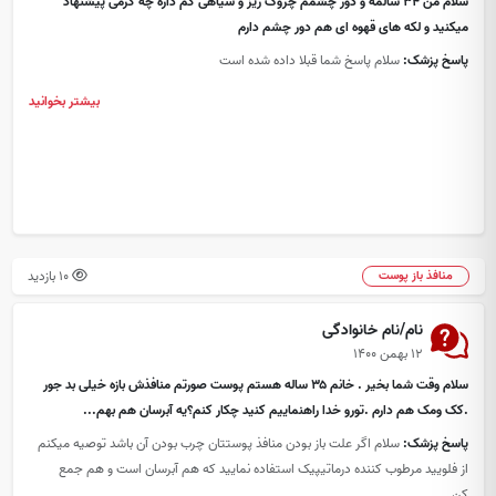
سلام من ۳۴ سالمه و دور چشمم چروک ریز و سیاهی کم داره چه کرمی پیشنهاد
میکنید و لکه های قهوه ای هم دور چشم دارم
پاسخ پزشک:
سلام پاسخ شما قبلا داده شده است
بیشتر بخوانید
10 بازدید
منافذ باز پوست
نام/نام خانوادگی
۱۲ بهمن ۱۴۰۰
سلام وقت شما بخیر . خانم ۳۵ ساله هستم پوست صورتم منافذش بازه خیلی بد جور
.کک ومک هم دارم .تورو خدا راهنماییم کنید چکار کنم؟یه آبرسان هم بهم...
پاسخ پزشک:
سلام اگر علت باز بودن منافذ پوستتان چرب بودن آن باشد توصیه میکنم
از فلویید مرطوب کننده درماتیپیک استفاده نمایید که هم آبرسان است و هم جمع
کن...