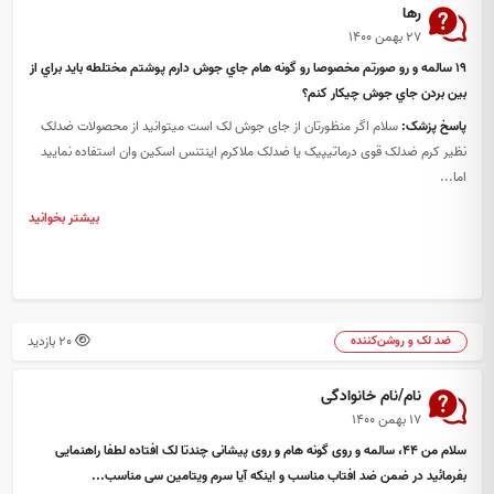
رها
۲۷ بهمن ۱۴۰۰
١٩ سالمه و رو صورتم مخصوصا رو گونه هام جاي جوش دارم پوشتم مختلطه بايد براي از
بين بردن جاي جوش چيكار كنم؟
پاسخ پزشک:
سلام اگر منظورتان از جای جوش لک است میتوانید از محصولات ضدلک
نظیر کرم ضدلک قوی درماتیپیک یا ضدلک ملاکرم اینتنس اسکین وان استفاده نمایید
اما...
بیشتر بخوانید
20 بازدید
ضد لک و روشن‌کننده
نام/نام خانوادگی
۱۷ بهمن ۱۴۰۰
سلام من 44، سالمه و روی گونه هام و روی پیشانی چندتا لک افتاده لطفا راهنمایی
بفرمائید در ضمن ضد افتاب مناسب و اینکه آیا سرم ویتامین سی مناسب...