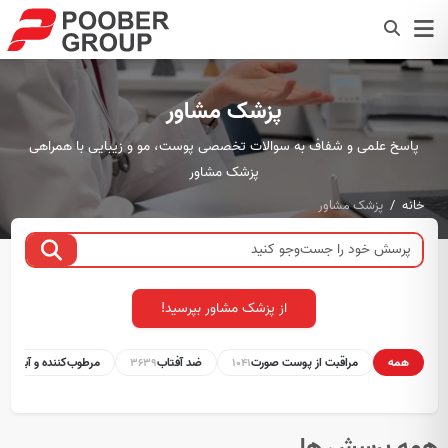
پزشک مشاور
پاسخ علمی و شفاف به سوالات تخصصی پوست، مو و زیبایی با همراهی
پزشک مشاور
خانه
پزشک مشاور
از پزشک مشاور بپرسید!
همه
مراقبت از پوست صورت
ضد آفتاب
مرطوب‌کننده و آبرسان
1
3639
1041
همه پرسش ها