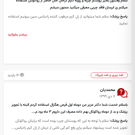
سلام وقتتون بخیر پوستم چربه و روزنه دارم درحال حال حاضر از رواکوتان استفاده
میکنم ی ابرسان فاقد چربی معرفی میکنید ممنون میشم
پاسخ پزشک:
سلام شما میتوانید از ژل کرم مرطوب کننده رادیانس سین بیونیم استفاده
نمایید
بیشتر بخوانید
16 بازدید
ضد پیری و ضد چروک
محمدیان
۸ دی ۱۳۹۹
باسلام خدمت شما دکتر عزیز من دوماه اول قرص هگزال استفاده کردم البته با تجویز
پزشک و بد از دوماه رواکوتال بهم داده مصرف این داروم ۳ ماه بود م...
پاسخ پزشک:
سلام با توجه به این که پوستتان چرب بوده است که برایتان رواکوتان
تجویز شده است پیشنهاد میکنم برای رفع کم آبی ناشی از درمان از ژل کرم رادیانس...