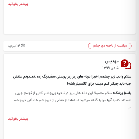
بیشتر بخوانید
14 بازدید
مراقبت از ناحیه دور چشم
مهدیس
۵ دی ۱۳۹۹
سلام وادب زیر چشمم اخیرا دونه های ریز زیر پوستی سفیدرنگ زده .نمیدونم علتش
چیه باید چیکار کنم میشه برای کانسیلر باشه؟
پاسخ پزشک:
سلام معمولا این دانه های ریز در ناحیه زیرچشم ناشی از تجمع چربی
هستند که به آنها میلیا گفته میشود استفاده از بعضی از دورچشم ها نظیر دورچشم
در...
بیشتر بخوانید