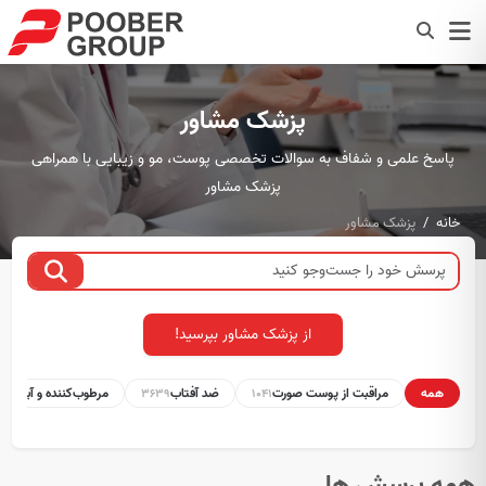
پزشک مشاور
پاسخ علمی و شفاف به سوالات تخصصی پوست، مو و زیبایی با همراهی
پزشک مشاور
خانه
پزشک مشاور
از پزشک مشاور بپرسید!
همه
مراقبت از پوست صورت
ضد آفتاب
مرطوب‌کننده و آبرسان
1
3639
1041
همه پرسش ها