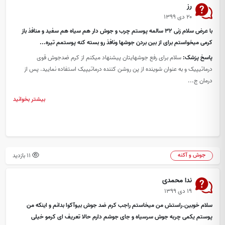
رز
۲۰ دی ۱۳۹۹
با عرض سلام زنی 32 سالمه پوستم چرب و جوش دار هم سیاه هم سفید و منافذ باز
کرمی میخواستم برای از بین بردن جوشها ونافذ رو بسته کنه پوستمم تیره...
پاسخ پزشک:
سلام برای رفع جوشهایتان پیشنهاد میکنم از کرم ضدجوش قوی
درماتیپیک و به عنوان شوینده از پن روشن کننده درماتیپیک استفاده نمایید. پس از
درمان ج...
بیشتر بخوانید
11 بازدید
جوش و آکنه
ندا محمدی
۱۹ دی ۱۳۹۹
سلام خوبین.راستش من میخاستم راجب کرم ضد جوش بیوآکوا بدانم و اینکه من
پوستم یکمی چربه جوش سرسیاه و جای جوشم دارم حالا تعریف ای کرمو خیلی