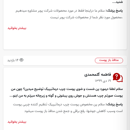
شنید...
پاسخ پزشک:
سلام ما دراینجا فقط در مورد محصولات شرکت پوبر مشاوره میدهیم
،محصول مورد نظر شما از محصولات شرکت پوبر نیست
بیشتر بخوانید
14 بازدید
منافذ باز پوست
فاطمه گلمحمدی
۱۹ دی ۱۳۹۹
سلام لطفا درمورد پن شست و شوی پوست چرب درماتیپیک توضیح میدین؟ چون من
پوست صورتم چرب هستش و جوش روی پیشونی و گونه و زیر‌چانه میزنم به من اینو...
پاسخ پزشک:
سلام پن مخصوص پوست چرب درماتیپیک تنظیم کننده چربی پوست
است وسبب کاهش جوشها، رفع براقی و جمع شدن منافذ باز پوست میشود
بیشتر بخوانید