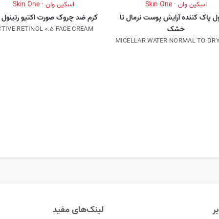
اسکین وان · Skin One
اسکین وان · Skin One
ل پاک کننده آرایش پوست نرمال تا
کرم ضد چروک صورت اکتیو رتینول 0.5
خشک
CTIVE RETINOL 0.5 FACE CREAM
MICELLAR WATER NORMAL TO DRY
ر
لینک‌های مفید