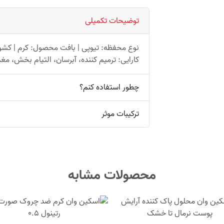
توضیحات تکمیلی
نوع محفظه: تیوپی | بافت محصول: کرم | کشور س
کارایی: ترمیم کننده، آبرسان، التیام بخش، م
چطور استفاده کنم؟
ترکیبات موثر
محصولات مشابه