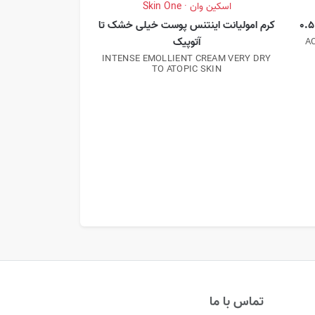
اسکین وان · Skin One
کرم امولیانت اینتنس پوست خیلی خشک تا
آتوپیک
A
INTENSE EMOLLIENT CREAM VERY DRY
TO ATOPIC SKIN
اسکین وان · n One
ملا کرم
AM PIGMENT SPOTS
تماس با ما