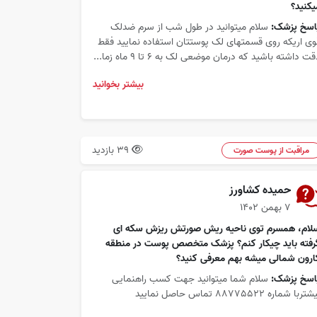
یکنید؟
اسخ پزشک:
سلام میتوانید در طول شب از سرم ضدلک
وی اریکه روی قسمتهای لک پوستتان استفاده نمایید فقط
ت داشته باشید که درمان موضعی لک به ۶ تا ۹ ماه زما...
بیشتر بخوانید
39 بازدید
مراقبت از پوست صورت
حمیده کشاورز
۷ بهمن ۱۴۰۲
لام، همسرم توی ناحیه ریش صورتش ریزش سکه ای
رفته باید چیکار کنم؟ پزشک متخصص پوست در منطقه
ارون شمالی میشه بهم معرفی کنید؟
اسخ پزشک:
سلام شما میتوانید جهت کسب راهنمایی
تربا شماره 88775522 تماس حاصل نمایید