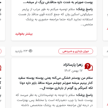
پوست صورتم به شدت داره منافذش بزرگ تر میشه....
م
پاسخ پزشک:
سلام توصیه میکنم به طور مرتب از پرایمر
پ
سیلیکونی اسکین وان که جمع کننده قوی منافذ باز هست
ق
استفاده نمایید البته حتما مراجعه حضوری به پزشک
دق
متخص...
بیشتر بخوانید
23 بازدید
دوران بارداری و شیردهی
زهرا پارسانژاد
۱۷ بهمن ۱۴۰۲
سلام من پوستم خشکی می‌کنه یعنی پوسته پوسته سفید
س
کنار بینیم میشه صورتم جوشم میزنه منافذ بازم داره دوتا
گ
لکه کمرنگم رو گونم از بارداری مونده ال...
ک
پاسخ پزشک:
سلام با توجه به توضیحاتتان به نظر میرسد که
پ
پوست شما یا چرب دهیدراته است یا مختلط پس بهتراست
بیش
در درجه اول مراجعه حضوری به پزشک متخصص داشته