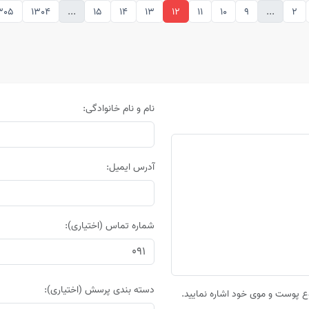
305
1304
...
15
14
13
12
11
10
9
...
2
نام و نام خانوادگی:
آدرس ایمیل:
شماره تماس (اختیاری):
دسته بندی پرسش (اختیاری):
 پوست و موی خود اشاره نمایید.