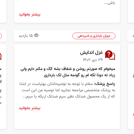
باش...
بیشتر بخوانید
15 بازدید
دوران بارداری و شیردهی
غزل اندایش
۲۹ دی ۱۴۰۲
میخوام که صورتم روشن و شفاف بشه کک و مکم دارم ولی
زیاد نه دوتا لکه ام رو گونمه مثل لک بارداری
پ
ا
پاسخ پزشک:
سلام با توجه به توضیحاتتان بهتراست در ابتدا
به پزشک متخصص مراجعه نمایید اما توصیه من این است
پ
که از یک محصول ضدلک نظیر سرم ضدلک اریکه یا سرم...
ب
م
بیشتر بخوانید