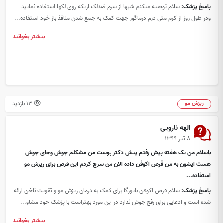
پاسخ پزشک:
سلام توصیه میکنم شبها از سرم ضدلک اریکه روی لکها استفاده نمایید
ودر طول روز از کرم متی درم درماگور جهت کمک به جمع شدن منافذ باز خود استفاده...
بیشتر بخوانید
13 بازدید
ریزش مو
الهه نارویی
۸ تیر ۱۳۹۹
باسلام من یک هفته پیش رفتم پیش دکتر پوست من مشکلم جوش وجای جوش
هست ایشون به من قرص اکوفن داده الان من سرچ کردم این قرص برای ریزش مو
استفاده...
پاسخ پزشک:
سلام قرص اکوفن بایورگا برای کمک به درمان ریزش مو و تقویت ناخن ارائه
شده است و ادعایی برای رفع جوش ندارد در این مورد بهتراست با پزشک خود مشاو...
بیشتر بخوانید