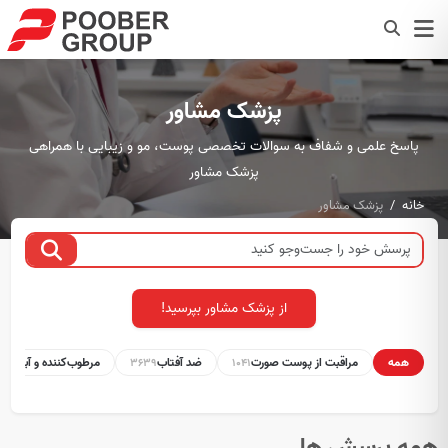
پزشک مشاور
پاسخ علمی و شفاف به سوالات تخصصی پوست، مو و زیبایی با همراهی
پزشک مشاور
خانه
پزشک مشاور
از پزشک مشاور بپرسید!
همه
مراقبت از پوست صورت
ضد آفتاب
مرطوب‌کننده و آبرسان
1
3639
1041
همه پرسش ها