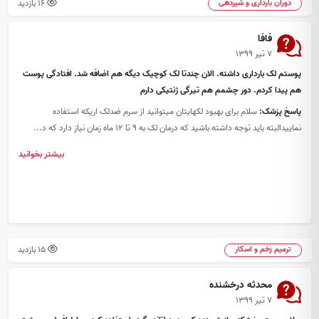
16 بازدید
دوران بارداری و شیردهی
فافا
۷ تیر ۱۳۹۹
پوستم لک بارداری داشته. الان چندتا لک کوچیک دیگه هم اضافه شد. افتادگی پوست
هم پیدا کردم. دور چشمم هم تیرگی ژنتیکی دارم
پاسخ پزشک:
سلام برای بهبود لکهایتان میتوانید از سرم ضدلک اریکه استفاده
نماییدالبته باید توجه داشته باشید که درمان لک به 9 تا 12 ماه زمان نیاز دارد که د...
بیشتر بخوانید
15 بازدید
ترمیم زخم و اسکار
محدثه درخشنده
۷ تیر ۱۳۹۹