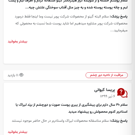
سلام پوستم خشکه و از شوینده کرم هیدراتاندر گینو استفاده کردم و اطراف لبم و پشت
لبم و چانه پوسته پوسته شده و یه چیز مثل آفتاب سوختگی علتش چیه...
پاسخ پزشک:
سلام البته گینو از محصولات شرکت پوبر نیست وما اینجا فقط درمورد
محصولات شرکت پوبر مشاوره میدهیم اما شاید پوست شما نسبت به محصولی که
میفرمایید...
بیشتر بخوانید
11 بازدید
مراقبت از ناحیه دور چشم
پریسا کیوانی
۶ تیر ۱۳۹۹
سلام ۳۰ سال دارم برای پیشگیری از پیری پوست صورت و دورچشم از برند لیراک یا
استادرم کدوم محصولش رو پیشنهاد میدید
پاسخ پزشک:
سلام متاسفانه محصولات لیراک واستادرم در حال حاضر موجود نیستند
بیشتر بخوانید