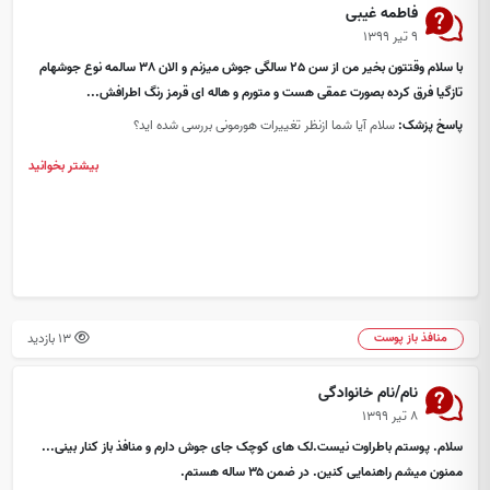
فاطمه غیبی
۹ تیر ۱۳۹۹
با سلام وقتتون بخیر من از سن 25 سالگی جوش میزنم و الان 38 سالمه نوع جوشهام
تازگیا فرق کرده بصورت عمقی هست و متورم و هاله ای قرمز رنگ اطرافش...
پاسخ پزشک:
سلام آیا شما ازنظر تغییرات هورمونی بررسی شده اید؟
بیشتر بخوانید
13 بازدید
منافذ باز پوست
نام/نام خانوادگی
۸ تیر ۱۳۹۹
سلام. پوستم باطراوت نیست.لک های کوچک جای جوش دارم و منافذ باز کنار بینی...
ممنون میشم راهنمایی کنین. در ضمن ۳۵ ساله هستم.