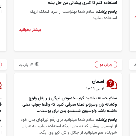
استفاده کنم تا کدری پیشانی من حل بشه
پ
پاسخ پزشک:
سلام شما بهتراست از سرم ضدلک اریکه
ا
استفاده نمایید
بیشتر بخوانید
17 بازدید
ریزش مو
اسمان
۲ تیر ۱۳۹۹
سلام خسته نباشید کرم مخصوص تیرگی زیر بغل وارنج
وکشاله ران وسرزانو لطفا معرفی کنید که واقعا جواب دهی
ق
داشته باشد ولوسیون شستشو بدن برای پوست...
د
پاسخ پزشک:
سلام شما میتوانید برای رفع تیرگهای بدن خود
پ
از لوسیون روشن کننده بدن اریکه استفاده نمایید به عنوان
شوینده هم میتوانید از جنتل واش کیو وی ایگ...
ا