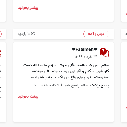
بیشتر بخوانید
11 بازدید
جوش و آکنه
❤Fatemeh❤
۳۱ خرداد ۱۳۹۹
سلام.. من ۱۸ سالمه. وقتی جوش میزنم متاسفانه دست
کاریشون میکنم و آثار اون روی صورتم باقی مونده..
ا
میخواستم بدونم برای رفع این لک ها چه پیشنهاد...
ا
پاسخ پزشک:
سلام پاسخ شما قبلا داده شده است
پ
ه
بیشتر بخوانید
ک
ب