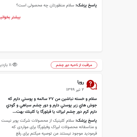
پاسخ پزشک:
سلام منظورتان چه محصولی است؟
بیشتر بخوانید
11 بازدید
مراقبت از ناحیه دور چشم
رويا
۲ تیر ۱۳۹۹
سلام و خسته نباشين من ٢٧ سالمه و پوستي دارم كه
جوش هاي زير پوستي دارم و دور چشم سياهي و گودي
دارم كرم دور چشم ليراك يا فيلورگا يا كلينك بهت...
پاسخ پزشک:
سلام کلینیک از محصولات شرکت پوبر نیست
و متاسفانه محصولات لیراک وفیلورگا برای مواردی که
فرمودید موجود نیستند من توصیه میکنم برای رفع