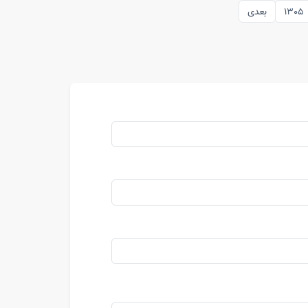
1305
بعدی