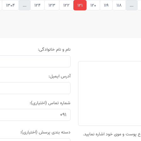
1304
...
124
123
122
121
120
119
118
...
نام و نام خانوادگی:
آدرس ایمیل:
شماره تماس (اختیاری):
دسته بندی پرسش (اختیاری):
 پوست و موی خود اشاره نمایید.