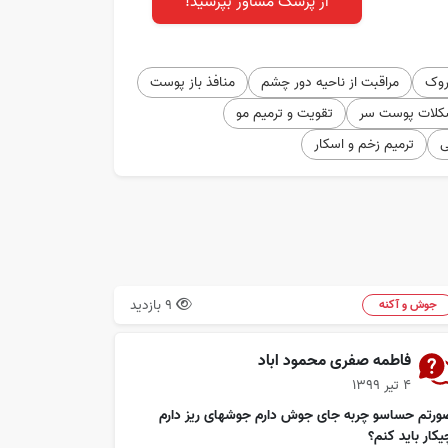
از پزشک مشاور بپرسید!
روک
مراقبت از ناحیه دور چشم
منافذ باز پوست
کلات پوست سر
تقویت و ترمیم مو
ی
ترمیم زخم و اسکار
9 بازدید
جوش و آکنه
فاطمه صفری محمود اباد
۴ تیر ۱۳۹۹
ورتم حساسو چربه جای جوش دارم جوشهای ریز دارم
یکار باید کنم؟